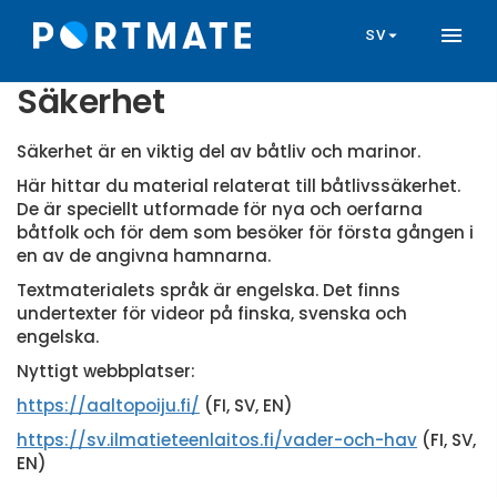
Hoppa
menu
till
arrow_drop_down
SV
huvudinnehåll
Säkerhet
Säkerhet är en viktig del av båtliv och marinor.
Här hittar du material relaterat till båtlivssäkerhet.
De är speciellt utformade för nya och oerfarna
båtfolk och för dem som besöker för första gången i
en av de angivna hamnarna.
Textmaterialets språk är engelska. Det finns
undertexter för videor på finska, svenska och
engelska.
Nyttigt webbplatser:
https://aaltopoiju.fi/
(FI, SV, EN)
https://sv.ilmatieteenlaitos.fi/vader-och-hav
(FI, SV,
EN)